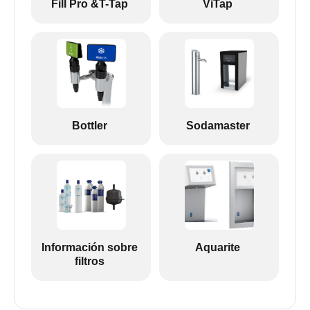
Fill Pro &T-Tap
ViTap
Bottler
Sodamaster
Información sobre
Aquarite
filtros